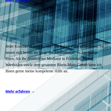
Mehr erfahren
→
Ich berate individuell & auf Ihren
Konflikt abgestimmt
Jeder Konflikt ist anders. Aber alle haben eines gemeinsam: Sie
lassen sich besser im Wege der Mediation als im Streitwege
lösen. Als Ihr zertifizierter Mediator in Frankfurt, Mainz,
Wiesbaden sowie dem gesamten Rhein-Main-Gebiet biete ich
Ihnen gerne meine kompetente Hilfe an.
→
Mehr erfahren