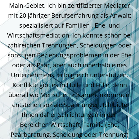
Main-Gebiet. Ich bin zertifizierter Mediator
mit 20 jähriger Berufserfahrung als Anwalt;
spezialisiert auf Familien-, Ehe- und
Wirtschaftsmediation. Ich konnte schon bei
zahlreichen Trennungen, Scheidungen oder
sonstigen Beziehungsproblemen in der Ehe
oder als Paar, aber auch innerhalb eines
Unternehmens, erfolgreich unterstützen.
Konflikte gibt es in Hülle und Fülle, denn
überall wo Menschen zusammenkommen,
entstehen soziale Spannungen. Ich biete
Ihnen daher Schlichtungen in den
Bereichen Wirtschaft, Familie (Ehe,
Paarberatung, Scheidung oder Trennung)