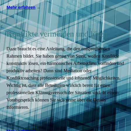
Mehr erfahren
→
Konflikte vermeiden und lösen
Dazu braucht es eine Anleitung, die den entsprechenden
Rahmen bildet. Sie haben genug von Streit, wollen Konflikte
konstruktiv lösen, ein harmonisches Arbeitsklima vorfinden und
produktiv arbeiten? Dann sind Mediation oder
Konfliktcoaching professionelle und lohnende Möglichkeiten.
Wichtig ist, dass alle Beteiligten wirklich bereit für einen
professionellen Klärungsversuch der Situation sind. In einem
Vorabgespräch können Sie sich gerne über die Details
informieren.