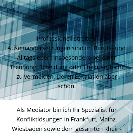
Professionell streiten!
Auseinandersetzungen sind im Berufs- und
Alltagsleben, insbesondere bei einer
Trennung, Scheidung oder Ehekrise, nicht
zu vermeiden. Deren Eskalation aber
schon.
Als Mediator bin ich Ihr Spezialist für
Konfliktlösungen in Frankfurt, Mainz,
Wiesbaden sowie dem gesamten Rhein-