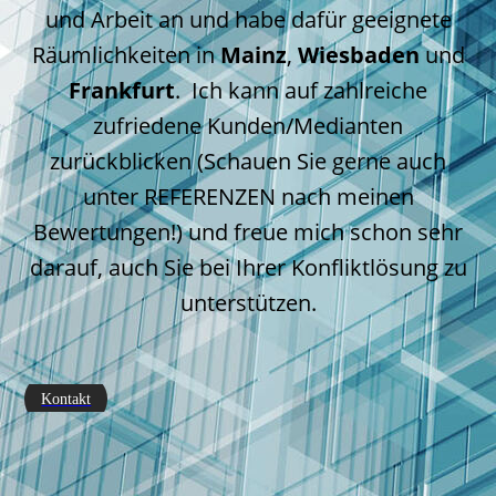
und Arbeit an und habe dafür geeignete
Räumlichkeiten in
Mainz
,
Wiesbaden
und
Frankfurt
. Ich kann auf zahlreiche
zufriedene Kunden/Medianten
zurückblicken (Schauen Sie gerne auch
unter REFERENZEN nach meinen
Bewertungen!) und freue mich schon sehr
darauf, auch Sie bei Ihrer Konfliktlösung zu
unterstützen.
Kontakt