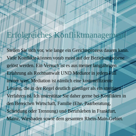
Erfolgreiches Konfliktmanagement
Stellen Sie sich vor, wie lange ein Gerichtsprozess dauern kann.
Viele Konflikte können vorab meist auf der Beziehungsebene
gelöst werden. Ein Versuch ist es aus meiner langjährigen
Erfahrung als Rechtsanwalt UND Mediator in jedem Fall
immer wert. Mediation ist nämlich eine kosteneffiziente
Lösung, die in der Regel deutlich günstiger als ein streitigen
Verfahren ist. Ich unterstütze Sie daher gerne bei Konflikten in
den Bereichen Wirtschaft, Familie (Ehe, Paarberatung,
Scheidung oder Trennung) und Berufsleben in Frankfurt,
Mainz, Wiesbaden sowie dem gesamten Rhein-Main-Gebiet.