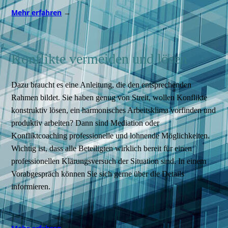
Mehr erfahren
→
Konflikte vermeiden und lösen
Dazu braucht es eine Anleitung, die den entsprechenden
Rahmen bildet. Sie haben genug von Streit, wollen Konflikte
konstruktiv lösen, ein harmonisches Arbeitsklima vorfinden und
produktiv arbeiten? Dann sind Mediation oder
Konfliktcoaching professionelle und lohnende Möglichkeiten.
Wichtig ist, dass alle Beteiligten wirklich bereit für einen
professionellen Klärungsversuch der Situation sind. In einem
Vorabgespräch können Sie sich gerne über die Details
informieren.