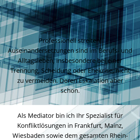
Professionell streiten!
Auseinandersetzungen sind im Berufs- und
Alltagsleben, insbesondere bei einer
Trennung, Scheidung oder Ehekrise, nicht
zu vermeiden. Deren Eskalation aber
schon.
Als Mediator bin ich Ihr Spezialist für
Konfliktlösungen in Frankfurt, Mainz,
Wiesbaden sowie dem gesamten Rhein-