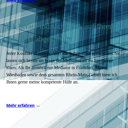
Mehr erfahren
→
Ich berate individuell & auf Ihren
Konflikt abgestimmt
Jeder Konflikt ist anders. Aber alle haben eines gemeinsam: Sie
lassen sich besser im Wege der Mediation als im Streitwege
lösen. Als Ihr zertifizierter Mediator in Frankfurt, Mainz,
Wiesbaden sowie dem gesamten Rhein-Main-Gebiet biete ich
Ihnen gerne meine kompetente Hilfe an.
→
Mehr erfahren