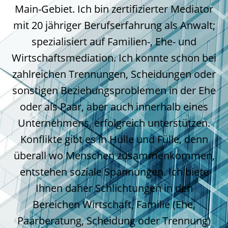
Main-Gebiet. Ich bin zertifizierter Mediator
mit 20 jähriger Berufserfahrung als Anwalt;
spezialisiert auf Familien-, Ehe- und
Wirtschaftsmediation. Ich konnte schon bei
zahlreichen Trennungen, Scheidungen oder
sonstigen Beziehungsproblemen in der Ehe
oder als Paar, aber auch innerhalb eines
Unternehmens, erfolgreich unterstützen.
Konflikte gibt es in Hülle und Fülle, denn
überall wo Menschen zusammenkommen,
entstehen soziale Spannungen. Ich biete
Ihnen daher Schlichtungen in den
Bereichen Wirtschaft, Familie (Ehe,
Paarberatung, Scheidung oder Trennung)