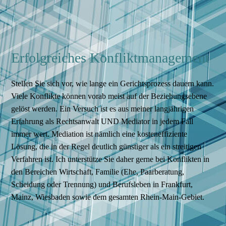
Erfolgreiches Konfliktmanagement
Stellen Sie sich vor, wie lange ein Gerichtsprozess dauern kann.
Viele Konflikte können vorab meist auf der Beziehungsebene
gelöst werden. Ein Versuch ist es aus meiner langjährigen
Erfahrung als Rechtsanwalt UND Mediator in jedem Fall
immer wert. Mediation ist nämlich eine kosteneffiziente
Lösung, die in der Regel deutlich günstiger als ein streitigen
Verfahren ist. Ich unterstütze Sie daher gerne bei Konflikten in
den Bereichen Wirtschaft, Familie (Ehe, Paarberatung,
Scheidung oder Trennung) und Berufsleben in Frankfurt,
Mainz, Wiesbaden sowie dem gesamten Rhein-Main-Gebiet.